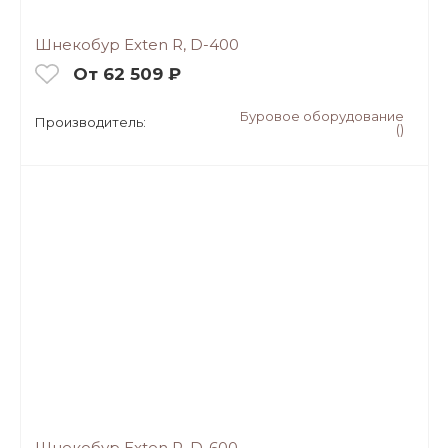
Шнекобур Exten R, D-400
От 62 509 ₽
Буровое оборудование
Производитель:
()
Шнекобур Exten R, D-600