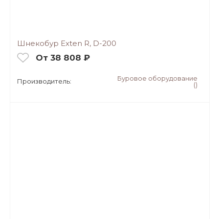
Шнекобур Exten R, D-200
От 38 808 ₽
Буровое оборудование
Производитель:
()