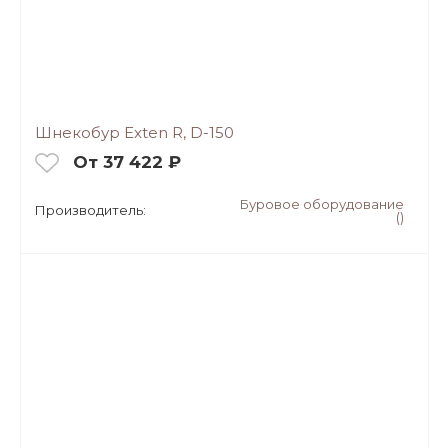
Шнекобур Exten R, D-150
От 37 422 ₽
Буровое оборудование
Производитель:
()