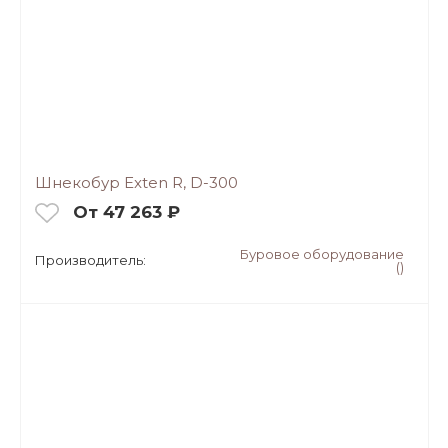
Шнекобур Exten R, D-300
От 47 263 ₽
Буровое оборудование
Производитель:
()