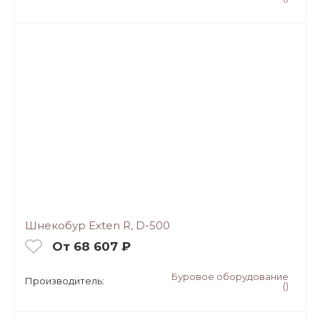
Шнекобур Exten R, D-500
От 68 607 ₽
Буровое оборудование
Производитель:
()