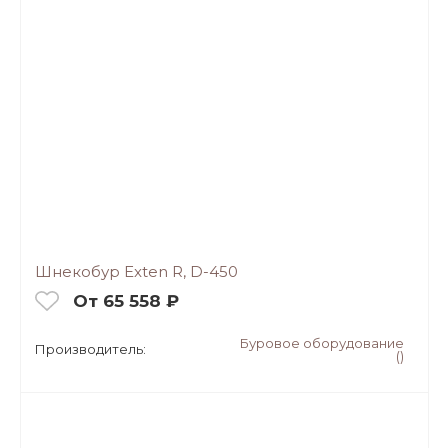
Шнекобур Exten R, D-450
От 65 558 ₽
Буровое оборудование
Производитель:
()