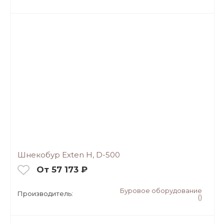
Шнекобур Exten H, D-500
От 57 173 ₽
Буровое оборудование
Производитель:
()