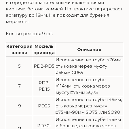
в городе со значительными включениями
кирпича, бетона, камней. На практике перерезает
арматуру до 16мм. Не подходит для бурения
мерзлоты.
Кол-во резцов: 9 шт.
Категория
Модель
Описание
шнека
привода
Исполнение на трубе <76мм,
5
PD2-PD5
стыковка через муфту
ø65мм CR65
Исполнение на трубе
PD7-
7
<114мм, стыковка через
PD15
муфту □75мм SQ75
Исполнение на трубе 146мм,
9
PD25
стыковка через муфту
□75мм-90мм SQ75 или SQ90
Исполнение на трубе 146мм
PD30-
и больше, стыковка через
11