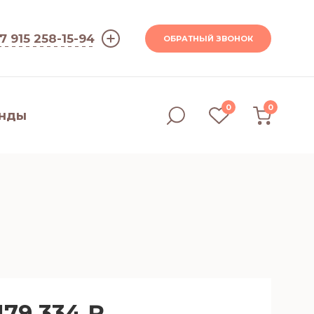
7 915 258-15-94
ОБРАТНЫЙ ЗВОНОК
0
0
нды
179 334 ₽