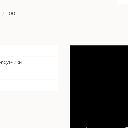
/
00
огрузчики