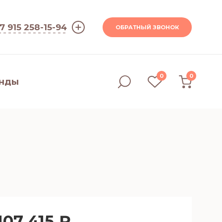
7 915 258-15-94
ОБРАТНЫЙ ЗВОНОК
0
0
нды
107 415 ₽