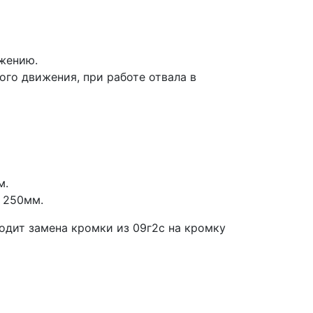
жению.
ого движения, при работе отвала в
м.
 250мм.
одит замена кромки из 09г2с на кромку