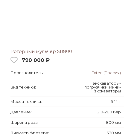
Роторный мульчер SR800
790 000 ₽
Производитель:
Exten (Россия)
экскаваторы-
Вид техники:
погрузчики, мини-
экскаваторы
Масса техники:
6-14 т
Давление:
210-280 Бар
Ширина реза:
800 мм
Диаметр фрезера:
330 мм